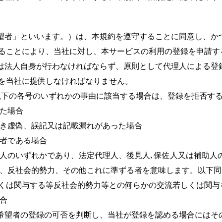
希望者」といいます。）は、本規約を遵守することに同意し、か
ることにより、当社に対し、本サービスの利用の登録を申請す
又は法人自身が行わなければならず、原則として代理人による登
を当社に提供しなければなりません。
、以下の各号のいずれかの事由に該当する場合は、登録を拒否す
した場合
つき虚偽、誤記又は記載漏れがあった場合
た者である場合
助人のいずれかであり、法定代理人、後見人､保佐人又は補助人
団体、反社会的勢力、その他これに準ずる者を意味します。以下
くは関与する等反社会的勢力等との何らかの交流若しくは関与
場合
録希望者の登録の可否を判断し、当社が登録を認める場合にはそ