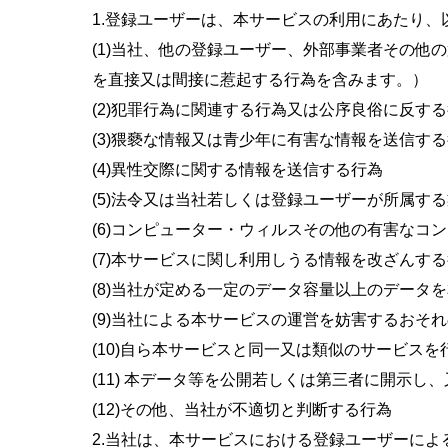
1.登録ユーザーは、本サービスの利用にあたり
(1)当社、他の登録ユーザー、外部事業者その
を直接又は間接に惹起する行為を含みます。）
(2)犯罪行為に関連する行為又は公序良俗に反す
(3)猥褻な情報又は青少年に有害な情報を送信す
(4)異性交際に関する情報を送信する行為
(5)法令又は当社若しくは登録ユーザーが所属す
(6)コンピューター・ウィルスその他の有害なコ
(7)本サービスに関し利用しうる情報を改ざんす
(8)当社が定める一定のデータ容量以上のデータ
(9)当社による本サービスの運営を妨害するおそ
(10)自ら本サービスと同一又は類似のサービス
(11) 本データ等を公開若しくは第三者に開示
(12)その他、当社が不適切と判断する行為
2.当社は、本サービスにおける登録ユーザーに